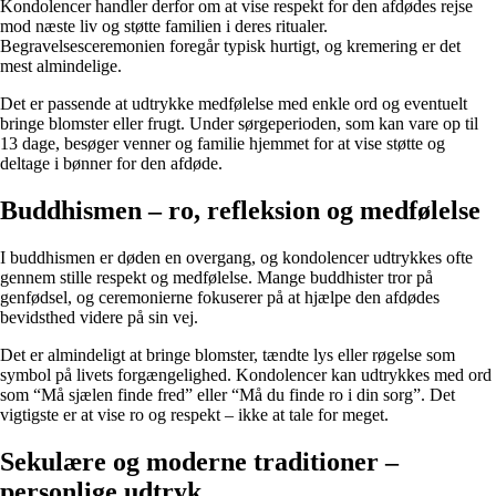
Kondolencer handler derfor om at vise respekt for den afdødes rejse
mod næste liv og støtte familien i deres ritualer.
Begravelsesceremonien foregår typisk hurtigt, og kremering er det
mest almindelige.
Det er passende at udtrykke medfølelse med enkle ord og eventuelt
bringe blomster eller frugt. Under sørgeperioden, som kan vare op til
13 dage, besøger venner og familie hjemmet for at vise støtte og
deltage i bønner for den afdøde.
Buddhismen – ro, refleksion og medfølelse
I buddhismen er døden en overgang, og kondolencer udtrykkes ofte
gennem stille respekt og medfølelse. Mange buddhister tror på
genfødsel, og ceremonierne fokuserer på at hjælpe den afdødes
bevidsthed videre på sin vej.
Det er almindeligt at bringe blomster, tændte lys eller røgelse som
symbol på livets forgængelighed. Kondolencer kan udtrykkes med ord
som “Må sjælen finde fred” eller “Må du finde ro i din sorg”. Det
vigtigste er at vise ro og respekt – ikke at tale for meget.
Sekulære og moderne traditioner –
personlige udtryk