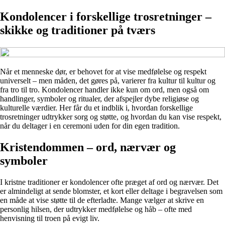
Kondolencer i forskellige trosretninger –
skikke og traditioner på tværs
Når et menneske dør, er behovet for at vise medfølelse og respekt
universelt – men måden, det gøres på, varierer fra kultur til kultur og
fra tro til tro. Kondolencer handler ikke kun om ord, men også om
handlinger, symboler og ritualer, der afspejler dybe religiøse og
kulturelle værdier. Her får du et indblik i, hvordan forskellige
trosretninger udtrykker sorg og støtte, og hvordan du kan vise respekt,
når du deltager i en ceremoni uden for din egen tradition.
Kristendommen – ord, nærvær og
symboler
I kristne traditioner er kondolencer ofte præget af ord og nærvær. Det
er almindeligt at sende blomster, et kort eller deltage i begravelsen som
en måde at vise støtte til de efterladte. Mange vælger at skrive en
personlig hilsen, der udtrykker medfølelse og håb – ofte med
henvisning til troen på evigt liv.