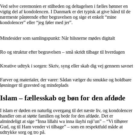
Ved selve ceremonien er stilheden og deltagelsen i fælles bønner en
vigtig del af kondolencen. I Danmark er det typisk at give hånd til de
nærmeste pårørende efter begravelsen og sige et enkelt “mine
kondolencer” eller “jeg føler med jer”.
Mindesider som samlingspunkt: Når hilsnerne mødes digitalt
Ro og struktur efter begravelsen – små skridt tilbage til hverdagen
Kreative udtryk i sorgen: Skriv, syng eller skab dig vej gennem savnet
Farver og materialer, der varer: Sådan vælger du smukke og holdbare
løsninger til gravsted og mindeplads
Islam – fællesskab og bøn for den afdøde
I islam er døden en naturlig overgang til det næste liv, og kondolencer
handler om at støtte familien og bede for den afdøde. Det er
almindeligt at sige “Inna lillahi wa inna ilayhi raji’un” – “Vi tilhører
Gud, og til Ham vender vi tilbage” – som en respektfuld måde at
udtrykke sorg og tro på.