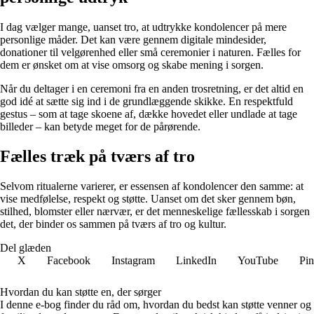
I dag vælger mange, uanset tro, at udtrykke kondolencer på mere
personlige måder. Det kan være gennem digitale mindesider,
donationer til velgørenhed eller små ceremonier i naturen. Fælles for
dem er ønsket om at vise omsorg og skabe mening i sorgen.
Når du deltager i en ceremoni fra en anden trosretning, er det altid en
god idé at sætte sig ind i de grundlæggende skikke. En respektfuld
gestus – som at tage skoene af, dække hovedet eller undlade at tage
billeder – kan betyde meget for de pårørende.
Fælles træk på tværs af tro
Selvom ritualerne varierer, er essensen af kondolencer den samme: at
vise medfølelse, respekt og støtte. Uanset om det sker gennem bøn,
stilhed, blomster eller nærvær, er det menneskelige fællesskab i sorgen
det, der binder os sammen på tværs af tro og kultur.
Del glæden
X
Facebook
Instagram
LinkedIn
YouTube
Pin
Hvordan du kan støtte en, der sørger
I denne e-bog finder du råd om, hvordan du bedst kan støtte venner og