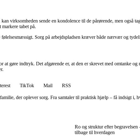
ion kan virksomheden sende en kondolence til de pårørende, men også t
at markere tabet på.
eagere følelsesmæssigt. Sorg på arbejdspladsen kræver både nærvær og tyde
at gøre indtryk. Det afgørende er, at den er skrevet med omtanke og res
r.
terest
TikTok
Mail
RSS
ilie, der oplever sorg. Fra samtaler til praktisk hjælp – få indsigt i, h
Ro og struktur efter begravelsen 
tilbage til hverdagen