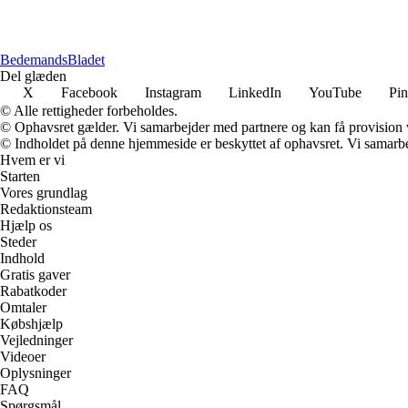
Bedemands
Bladet
Del glæden
X
Facebook
Instagram
LinkedIn
YouTube
Pin
© Alle rettigheder forbeholdes.
© Ophavsret gælder. Vi samarbejder med partnere og kan få provision
© Indholdet på denne hjemmeside er beskyttet af ophavsret. Vi samarbe
Hvem er vi
Starten
Vores grundlag
Redaktionsteam
Hjælp os
Steder
Indhold
Gratis gaver
Rabatkoder
Omtaler
Købshjælp
Vejledninger
Videoer
Oplysninger
FAQ
Spørgsmål