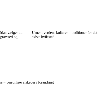
Sådan vælger du
Urner i verdens kulturer – traditioner for det
 gravsted og
sidste hvilested
 – personlige afskeder i forandring