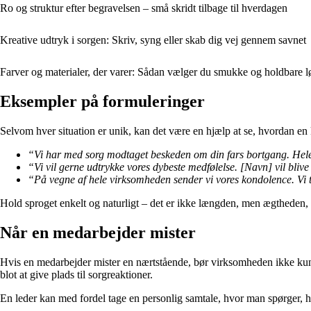
Ro og struktur efter begravelsen – små skridt tilbage til hverdagen
Kreative udtryk i sorgen: Skriv, syng eller skab dig vej gennem savnet
Farver og materialer, der varer: Sådan vælger du smukke og holdbare l
Eksempler på formuleringer
Selvom hver situation er unik, kan det være en hjælp at se, hvordan e
“Vi har med sorg modtaget beskeden om din fars bortgang. Hele 
“Vi vil gerne udtrykke vores dybeste medfølelse. [Navn] vil blive
“På vegne af hele virksomheden sender vi vores kondolence. Vi 
Hold sproget enkelt og naturligt – det er ikke længden, men ægtheden, 
Når en medarbejder mister
Hvis en medarbejder mister en nærtstående, bør virksomheden ikke kun sen
blot at give plads til sorgreaktioner.
En leder kan med fordel tage en personlig samtale, hvor man spørger, h