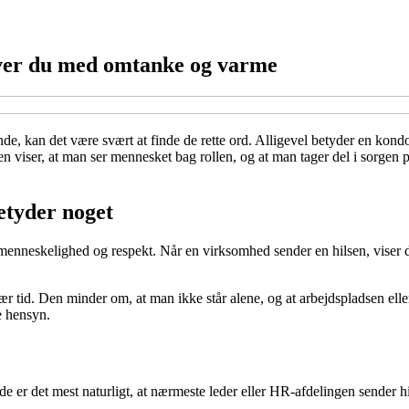
iver du med omtanke og varme
de, kan det være svært at finde de rette ord. Alligevel betyder en kond
sen viser, at man ser mennesket bag rollen, og at man tager del i sorge
etyder noget
enneskelighed og respekt. Når en virksomhed sender en hilsen, viser d
svær tid. Den minder om, at man ikke står alene, og at arbejdspladsen el
 hensyn.
lde er det mest naturligt, at nærmeste leder eller HR-afdelingen sender h