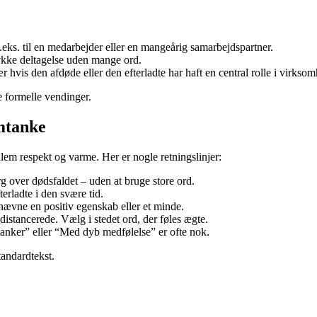
 f.eks. til en medarbejder eller en mangeårig samarbejdspartner.
ykke deltagelse uden mange ord.
 hvis den afdøde eller den efterladte har haft en central rolle i virkso
 formelle vendinger.
mtanke
em respekt og varme. Her er nogle retningslinjer:
 over dødsfaldet – uden at bruge store ord.
erladte i den svære tid.
ævne en positiv egenskab eller et minde.
istancerede. Vælg i stedet ord, der føles ægte.
nker” eller “Med dyb medfølelse” er ofte nok.
tandardtekst.