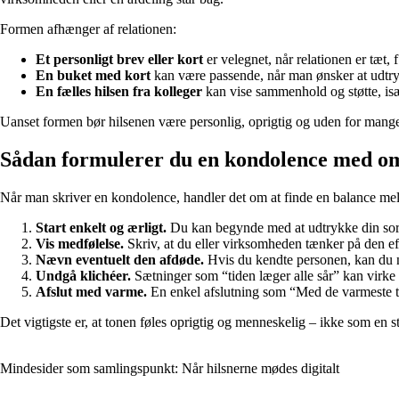
Formen afhænger af relationen:
Et personligt brev eller kort
er velegnet, når relationen er tæt,
En buket med kort
kan være passende, når man ønsker at udtr
En fælles hilsen fra kolleger
kan vise sammenhold og støtte, især
Uanset formen bør hilsenen være personlig, oprigtig og uden for mange
Sådan formulerer du en kondolence med o
Når man skriver en kondolence, handler det om at finde en balance mell
Start enkelt og ærligt.
Du kan begynde med at udtrykke din sorg
Vis medfølelse.
Skriv, at du eller virksomheden tænker på den eft
Nævn eventuelt den afdøde.
Hvis du kendte personen, kan du n
Undgå klichéer.
Sætninger som “tiden læger alle sår” kan virke d
Afslut med varme.
En enkel afslutning som “Med de varmeste ta
Det vigtigste er, at tonen føles oprigtig og menneskelig – ikke som en s
Mindesider som samlingspunkt: Når hilsnerne mødes digitalt