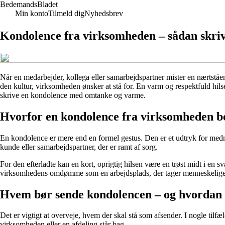
Bedemands
Bladet
Min konto
Tilmeld dig
Nyhedsbrev
Kondolence fra virksomheden – sådan skr
Når en medarbejder, kollega eller samarbejdspartner mister en nærtståen
den kultur, virksomheden ønsker at stå for. En varm og respektfuld hil
skrive en kondolence med omtanke og varme.
Hvorfor en kondolence fra virksomheden b
En kondolence er mere end en formel gestus. Den er et udtryk for medm
kunde eller samarbejdspartner, der er ramt af sorg.
For den efterladte kan en kort, oprigtig hilsen være en trøst midt i en 
virksomhedens omdømme som en arbejdsplads, der tager menneskelige
Hvem bør sende kondolencen – og hvordan
Det er vigtigt at overveje, hvem der skal stå som afsender. I nogle tilfæ
virksomheden eller en afdeling står bag.