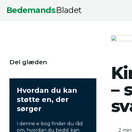
Bedemands
Bladet
Del glæden
Ki
– 
Hvordan du kan
støtte en, der
sv
sørger
I denne e-bog finder du råd
om, hvordan du bedst kan
2 min