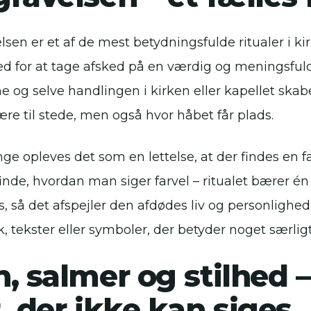
sen er et af de mest betydningsfulde ritualer i ki
d for at tage afsked på en værdig og meningsful
e og selve handlingen i kirken eller kapellet ska
ære til stede, men også hvor håbet får plads.
ge opleves det som en lettelse, at der findes en fa
finde, hvordan man siger farvel – ritualet bærer 
es, så det afspejler den afdødes liv og personlig
, tekster eller symboler, der betyder noget særligt
, salmer og stilhed –
, der ikke kan siges