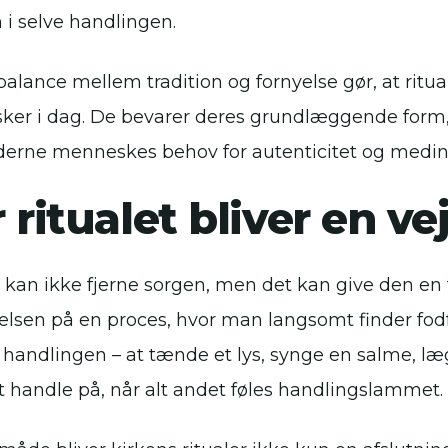
 i selve handlingen.
lance mellem tradition og fornyelse gør, at rituale
er i dag. De bevarer deres grundlæggende for
erne menneskes behov for autenticitet og medin
 ritualet bliver en ve
al kan ikke fjerne sorgen, men det kan give den en
lsen på en proces, hvor man langsomt finder fod
e handlingen – at tænde et lys, synge en salme, læ
 handle på, når alt andet føles handlingslammet.