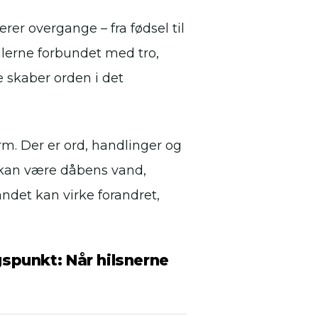
rer overgange – fra fødsel til
ualerne forbundet med tro,
skaber orden i det
rm. Der er ord, handlinger og
 kan være dåbens vand,
 andet kan virke forandret,
spunkt: Når hilsnerne