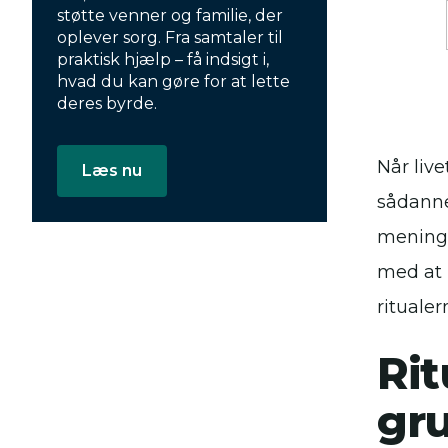
støtte venner og familie, der
oplever sorg. Fra samtaler til
praktisk hjælp – få indsigt i,
hvad du kan gøre for at lette
deres byrde.
Når live
Læs nu
sådanne
mening 
med at 
ritualer
Ri
gr