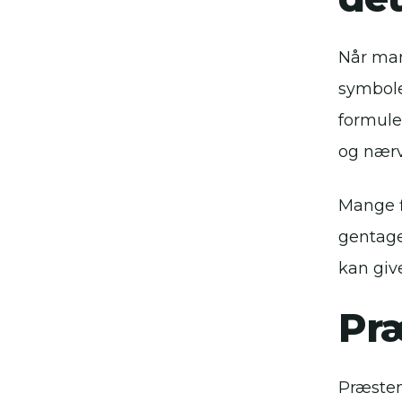
Når man
symbole
formule
og nær
Mange f
gentage
kan give
Præ
Præsten