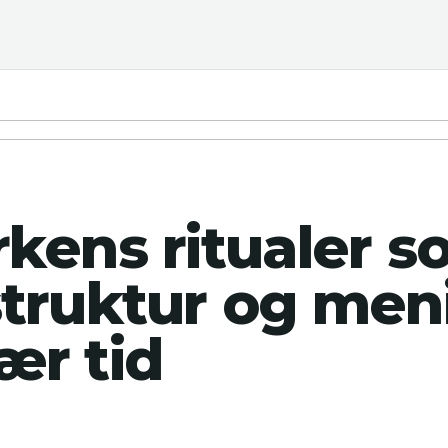
rkens ritualer s
struktur og men
ær tid