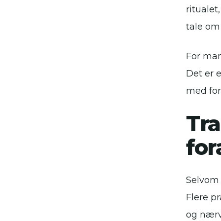
ritualet
tale om 
For man
Det er 
med fors
Tra
for
Selvom 
Flere p
og nærv