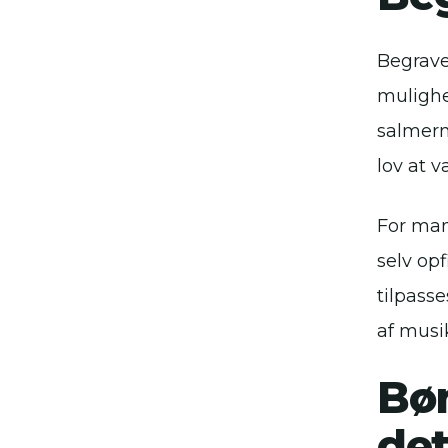
Begravel
mulighe
salmern
lov at v
For man
selv op
tilpass
af musik
Bøn
det