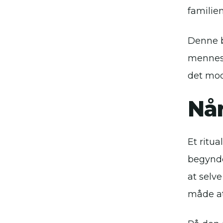
familien
Denne ba
mennesk
det mod
Når
Et ritu
begynde
at selv
måde at