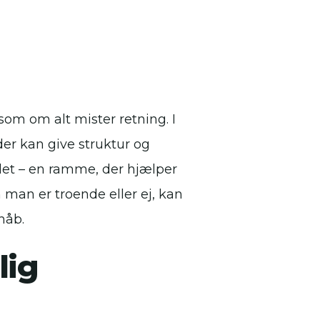
som om alt mister retning. I
er kan give struktur og
det – en ramme, der hjælper
 man er troende eller ej, kan
håb.
lig