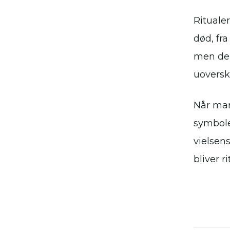
Ritualer
død, fr
men de 
uoversk
Når man
symbole
vielsens
bliver r