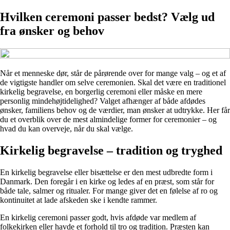
Hvilken ceremoni passer bedst? Vælg ud
fra ønsker og behov
Når et menneske dør, står de pårørende over for mange valg – og et af
de vigtigste handler om selve ceremonien. Skal det være en traditionel
kirkelig begravelse, en borgerlig ceremoni eller måske en mere
personlig mindehøjtidelighed? Valget afhænger af både afdødes
ønsker, familiens behov og de værdier, man ønsker at udtrykke. Her får
du et overblik over de mest almindelige former for ceremonier – og
hvad du kan overveje, når du skal vælge.
Kirkelig begravelse – tradition og tryghed
En kirkelig begravelse eller bisættelse er den mest udbredte form i
Danmark. Den foregår i en kirke og ledes af en præst, som står for
både tale, salmer og ritualer. For mange giver det en følelse af ro og
kontinuitet at lade afskeden ske i kendte rammer.
En kirkelig ceremoni passer godt, hvis afdøde var medlem af
folkekirken eller havde et forhold til tro og tradition. Præsten kan