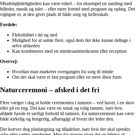
Mindehøjtideligheden kan være enkel – for eksempel en samling med
billeder, musik og taler – eller mere formel med program og oplæg. Det
vigtigste er, at den giver plads til både sorg og fællesskab.
Fordele:
Fleksibilitet i tid og sted
Mulighed for at samle flere, også dem der ikke kunne deltage i
selve afskeden
Kan kombineres med en mindesammenkomst eller reception
Overvej:
Hvordan man markerer overgangen fra sorg til minde
Om der skal være et fast program eller en mere åben form
Naturceremoni – afsked i det fri
Flere vælger i dag at holde ceremonien i naturen – ved havet, i en skov
eller på en eng. Det kan være en smuk og rolig ramme, især hvis
afdøde havde et særligt forhold til naturen. En naturceremoni kan være
både kirkelig og borgerlig, afhængigt af hvem der leder den.
Det kræver dog planlægning og tilladelser, især hvis der skal spredes
aske eller sættes mindesten. Men for mange giver det en følelse af