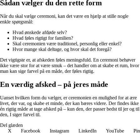
Sådan vælger du den rette form
Når du skal vælge ceremoni, kan det være en hjælp at stille nogle
enkle spørgsmål:
Hvad ønskede afdøde selv?
Hvad føles rigtigt for familien?
Skal ceremonien være traditionel, personlig eller enkel?
Hvor mange skal deltage, og hvor skal det foregå?
Det vigtigste er, at afskeden føles meningsfuld. En ceremoni behøver
ikke være stor for at være smuk – det handler om at skabe et rum, hvor
man kan sige farvel på en måde, der føles rigtig.
En værdig afsked – på jeres måde
Uanset hvilken form du vælger, er ceremonien en mulighed for at ære
livet, der var, og skabe et minde, der kan bæres videre. Der findes ikke
én rigtig måde at tage afsked på – kun den, der passer bedst til jer og til
den, I siger farvel til.
Del glæden
X
Facebook
Instagram
LinkedIn
YouTube
Pin