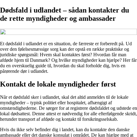
Dødsfald i udlandet – sådan kontakter du
de rette myndigheder og ambassader
Et dødsfald i udlandet er en situation, de færreste er forberedt på. Ud
over den følelsesmæssige sorg kan der opstå en række praktiske og
juridiske spørgsmål: Hvem skal kontaktes først? Hvordan får man
afdøde hjem til Danmark? Og hvilke myndigheder kan hjælpe? Her får
du en overskuelig guide til, hvordan du skal forholde dig, hvis en
pårørende dør i udlandet.
Kontakt de lokale myndigheder først
Når et dødsfald sker i udlandet, skal det altid anmeldes til de lokale
myndigheder – typisk politiet eller hospitalet, afhængigt af
omstændighederne. De sørger for at registrere dødsfaldet og udstede en
lokal dødsattest. Denne attest er nødvendig for alle efterfølgende skridt,
herunder transport af afdøde og kontakt til forsikringsselskab.
Hvis du ikke selv befinder dig i landet, kan du kontakte den danske
ambassade eller det danske konsulat i området. De kan hjælpe med at