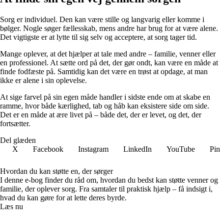
Sorg er individuel. Den kan være stille og langvarig eller komme i
bølger. Nogle søger fællesskab, mens andre har brug for at være alene.
Det vigtigste er at lytte til sig selv og acceptere, at sorg tager tid.
Mange oplever, at det hjælper at tale med andre – familie, venner eller
en professionel. At sætte ord på det, der gør ondt, kan være en måde at
finde fodfæste på. Samtidig kan det være en trøst at opdage, at man
ikke er alene i sin oplevelse.
At sige farvel på sin egen måde handler i sidste ende om at skabe en
ramme, hvor både kærlighed, tab og håb kan eksistere side om side.
Det er en måde at ære livet på – både det, der er levet, og det, der
fortsætter.
Del glæden
X
Facebook
Instagram
LinkedIn
YouTube
Pin
Hvordan du kan støtte en, der sørger
I denne e-bog finder du råd om, hvordan du bedst kan støtte venner og
familie, der oplever sorg. Fra samtaler til praktisk hjælp – få indsigt i,
hvad du kan gøre for at lette deres byrde.
Læs nu