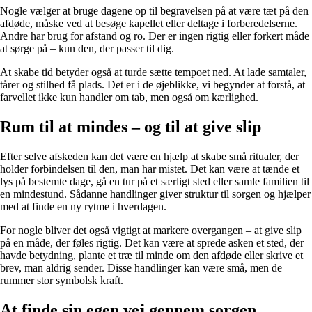
Nogle vælger at bruge dagene op til begravelsen på at være tæt på den
afdøde, måske ved at besøge kapellet eller deltage i forberedelserne.
Andre har brug for afstand og ro. Der er ingen rigtig eller forkert måde
at sørge på – kun den, der passer til dig.
At skabe tid betyder også at turde sætte tempoet ned. At lade samtaler,
tårer og stilhed få plads. Det er i de øjeblikke, vi begynder at forstå, at
farvellet ikke kun handler om tab, men også om kærlighed.
Rum til at mindes – og til at give slip
Efter selve afskeden kan det være en hjælp at skabe små ritualer, der
holder forbindelsen til den, man har mistet. Det kan være at tænde et
lys på bestemte dage, gå en tur på et særligt sted eller samle familien til
en mindestund. Sådanne handlinger giver struktur til sorgen og hjælper
med at finde en ny rytme i hverdagen.
For nogle bliver det også vigtigt at markere overgangen – at give slip
på en måde, der føles rigtig. Det kan være at sprede asken et sted, der
havde betydning, plante et træ til minde om den afdøde eller skrive et
brev, man aldrig sender. Disse handlinger kan være små, men de
rummer stor symbolsk kraft.
At finde sin egen vej gennem sorgen