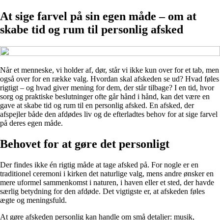
At sige farvel på sin egen måde – om at
skabe tid og rum til personlig afsked
Når et menneske, vi holder af, dør, står vi ikke kun over for et tab, men
også over for en række valg. Hvordan skal afskeden se ud? Hvad føles
rigtigt – og hvad giver mening for dem, der står tilbage? I en tid, hvor
sorg og praktiske beslutninger ofte går hånd i hånd, kan det være en
gave at skabe tid og rum til en personlig afsked. En afsked, der
afspejler både den afdødes liv og de efterladtes behov for at sige farvel
på deres egen måde.
Behovet for at gøre det personligt
Der findes ikke én rigtig måde at tage afsked på. For nogle er en
traditionel ceremoni i kirken det naturlige valg, mens andre ønsker en
mere uformel sammenkomst i naturen, i haven eller et sted, der havde
særlig betydning for den afdøde. Det vigtigste er, at afskeden føles
ægte og meningsfuld.
At gøre afskeden personlig kan handle om små detaljer: musik,